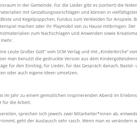
nisraum in der Gemeinde. Für die Lieder gibt es (sortiert) die Noten
aterialien mit Gestaltungsvorschlägen und können in vielfältigst
dkiste und Kegelpüppchen, Fundus zum Verkleiden für Anspiele, Bi
attenspiel machen oder ihr Playmobil von zu Hause mitbringen. Der
nstmaterialien zum Nachschlagen und Anwenden sowie Kreativmat
s mehr.
ine Leute Großer Gott“ vom SCM Verlag und mit „Kinderkirche“ vom
ber man benutzt die gedruckte Version aus dem Kindergottesdiens
äge für den Einstieg, für Lieder, für das Gespräch danach, Bastel-
ten oder auch eigene Ideen umsetzen.
am 3x im Jahr zu einem gemütlichen inspirierenden Abend im Erleb
 für die Arbeit.
eiten, sprechen sich jeweils zwei Mitarbeiter*innen ab, entweder
rnimmt, geht der Austausch sehr rasch. Wenn man es verändern wi