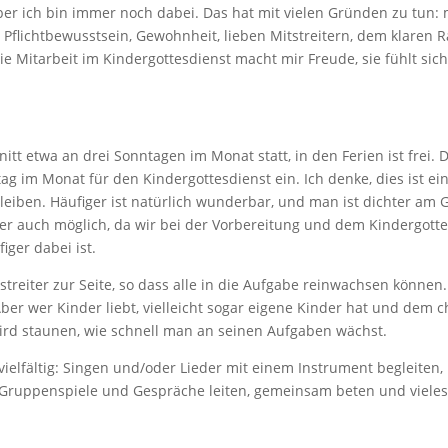
ber ich bin immer noch dabei. Das hat mit vielen Gründen zu tun: 
 Pflichtbewusstsein, Gewohnheit, lieben Mitstreitern, dem klar
e Mitarbeit im Kindergottesdienst macht mir Freude, sie fühlt si
itt etwa an drei Sonntagen im Monat statt, in den Ferien ist frei.
ag im Monat für den Kindergottesdienst ein. Ich denke, dies ist e
eiben. Häufiger ist natürlich wunderbar, und man ist dichter am
er auch möglich, da wir bei der Vorbereitung und dem Kindergottes
iger dabei ist.
treiter zur Seite, so dass alle in die Aufgabe reinwachsen könne
 Aber wer Kinder liebt, vielleicht sogar eigene Kinder hat und dem 
wird staunen, wie schnell man an seinen Aufgaben wächst.
ielfältig: Singen und/oder Lieder mit einem Instrument begleiten,
n, Gruppenspiele und Gespräche leiten, gemeinsam beten und viele