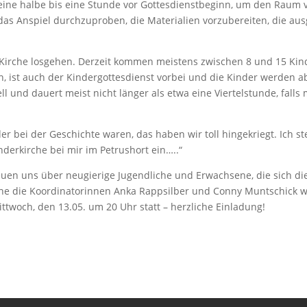
eine halbe bis eine Stunde vor Gottesdienstbeginn, um den Raum v
 das Anspiel durchzuproben, die Materialien vorzubereiten, die a
 Kirche losgehen. Derzeit kommen meistens zwischen 8 und 15 Kin
, ist auch der Kindergottesdienst vorbei und die Kinder werden a
 und dauert meist nicht länger als etwa eine Viertelstunde, falls 
r bei der Geschichte waren, das haben wir toll hingekriegt. Ich st
inderkirche bei mir im Petrushort ein…..“
freuen uns über neugierige Jugendliche und Erwachsene, die sich d
ne die Koordinatorinnen Anka Rappsilber und Conny Muntschick we
twoch, den 13.05. um 20 Uhr statt – herzliche Einladung!